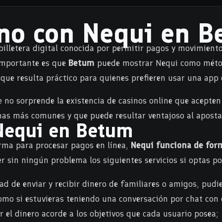
no con Nequi en 
billetera digital conocida por permitir pagos y movimient
 importante es que
Betum
puede mostrar Nequi como métod
 que resulta práctico para quienes prefieren usar una app 
e no sorprende la existencia de casinos online que acepte
mas más comunes y que puede resultar ventajoso al apostar
Nequi en Betum
ma para procesar pagos en línea,
Nequi funciona de form
r sin ningún problema los siguientes servicios si optas po
dad de enviar y recibir dinero de familiares o amigos, pud
omo si estuvieras teniendo una conversación por chat con 
r el dinero acorde a los objetivos que cada usuario posea;