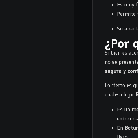
Es muy fá
Permite 
Su apart
¿Por 
Si bien es ac
no se present
seguro y conf
Lo cierto es 
cuales elegir
Es un mé
entornos
En
Betu
listo;