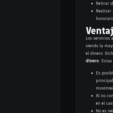
Retirar 
Realizar
honorari
Venta
Los servicios
siendo la mayo
el dinero. Di
dinero
. Estas
Es posib
principa
movimien
Al no co
en el ca
No es ne