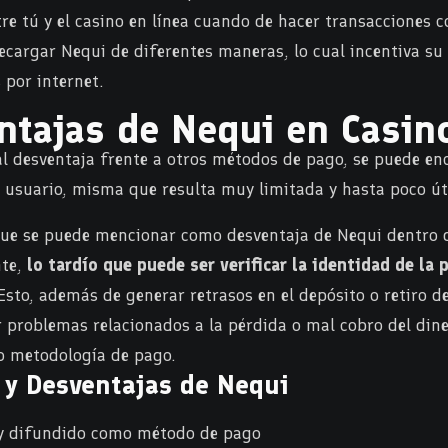
tre tú y el casino en línea cuando de hacer transacciones c
ecargar Nequi de diferentes maneras, lo cual incentiva su
 por internet.
ntajas de Nequi en Casin
l desventaja frente a otros métodos de pago, se puede enc
l usuario, misma que resulta muy limitada y hasta poco út
que se puede mencionar como desventaja de Nequi dentro de
te,
lo tardío que puede ser verificar la identidad de l
 Esto, además de generar retrasos en el depósito o retiro 
 problemas relacionados a la pérdida o mal cobro del dine
o metodología de pago.
 y Desventajas de Nequi
y difundido como método de pago