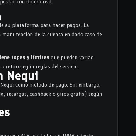
postar con dinero real.
m
de su plataforma para hacer pagos. La
ta manutención de la cuenta en dado caso de
iene topes y límites
que pueden variar
 retiro según reglas del servicio.
n Nequi
r Nequi como método de pago. Sin embargo,
a, recargas, cashback o giros gratis) según
es
empresa ACH, vio la luz en 1997 y desde