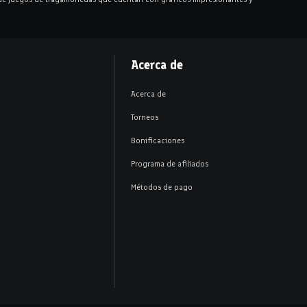
Acerca de
Acerca de
Torneos
Bonificaciones
Programa de afiliados
Métodos de pago