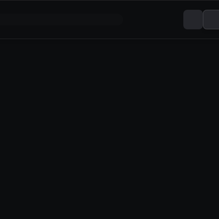
APUESTAS
CASINO
Busca