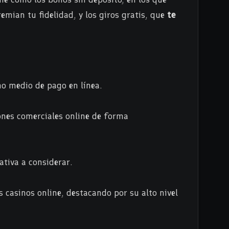
emian tu fidelidad, y los giros gratis, que
te
o medio de pago en línea.
ones comerciales online de forma
tiva a considerar.
 casinos online, destacando por su alto nivel