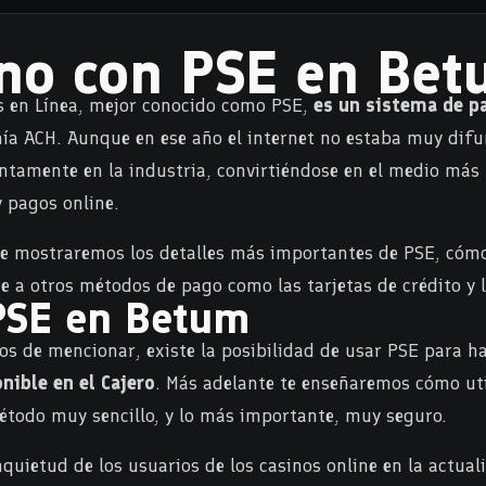
no con PSE en Be
 en Línea, mejor conocido como PSE,
es un sistema de p
ía ACH. Aunque en ese año el internet no estaba muy dif
entamente en la industria, convirtiéndose en el medio más
 pagos online.
te mostraremos los detalles más importantes de PSE, cóm
e a otros métodos de pago como las tarjetas de crédito y la
PSE en Betum
 de mencionar, existe la posibilidad de usar PSE para h
nible en el Cajero
. Más adelante te enseñaremos cómo uti
étodo muy sencillo, y lo más importante, muy seguro.
nquietud de los usuarios de los casinos online en la actua