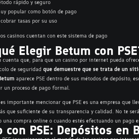
todo rápido y seguro
muy popular como botón de pago
 cobrar tasas por su uso
s casinos cuentan con este sistema de pago
qué Elegir Betum con PSE
n cuenta que, para que un casino por internet pueda ofrece
ocolo de seguridad
que demuestre que se trata de un sit
Betum
aparece PSE dentro de sus métodos de depósito, eso 
r un proceso de pago formal.
, es importante mencionar que PSE es una empresa que lle
s que suficiente de su transparencia y calidad. No te será
o una compra online o cuando estés efectuando un pago en
o con PSE: Depósitos en 