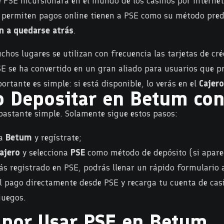
e PSE incursionara en el mundo de los casinos por internet
 permiten pagos online tienen a PSE como su método pre
n a quedarse atrás
.
os lugares se utilizan con frecuencia las tarjetas de créd
SE se ha convertido en un gran aliado para usuarios que p
portante es simple: si está disponible, lo verás en el
Cajero
 Depositar en Betum con
bastante simple. Solamente sigue estos pasos:
 a
Betum
y regístrate;
ajero
y selecciona
PSE
como método de depósito (si apare
tás registrado en PSE, podrás llenar un rápido formulario 
el pago directamente desde PSE y recarga tu cuenta de cas
juegos.
 por Usar PSE en Betum