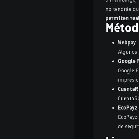
no tendrás qu
permiten rea
Métod
Webpay
Algunos 
Google 
Google P
impresio
CuentaR
CuentaRU
EcoPayz
EcoPayz 
de segur