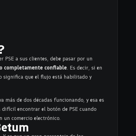
?
r PSE a sus clientes, debe pasar por un
io completamente confiable
. Es decir, si en
significa que el flujo está habilitado y
va más de dos décadas funcionando, y esa es
 difícil encontrar el botón de PSE cuando
 un comercio electrónico.
Betum