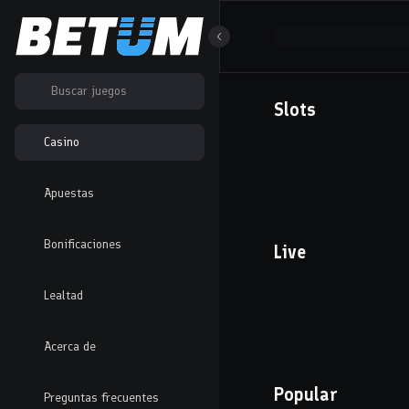
Buscar juegos
Slots
Casino
Todos los juegos
Apuestas
Bonificaciones
Live
Lealtad
Acerca de
Popular
Preguntas frecuentes